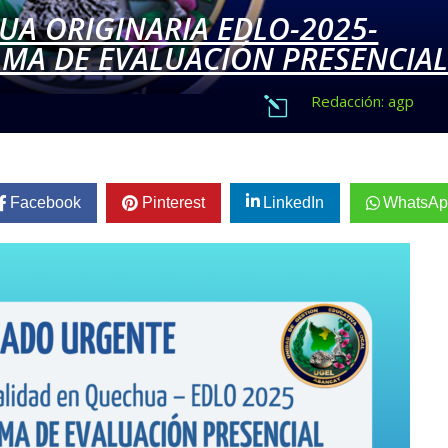
UA ORIGINARIA EDLO-2025-
MA DE EVALUACIÓN PRESENCIA
Redacción: agp
l
Facebook
Pinterest
LinkedIn
WhatsAp