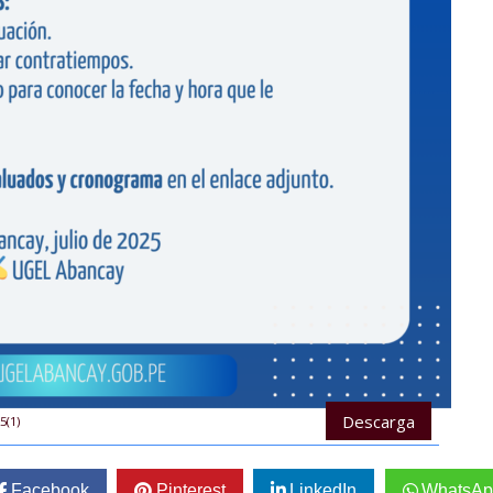
Descarga
5(1)
Facebook
Pinterest
LinkedIn
WhatsAp