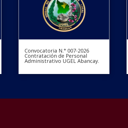
Convocatoria N.° 007-2026
Contratación de Personal
Administrativo UGEL Abancay.