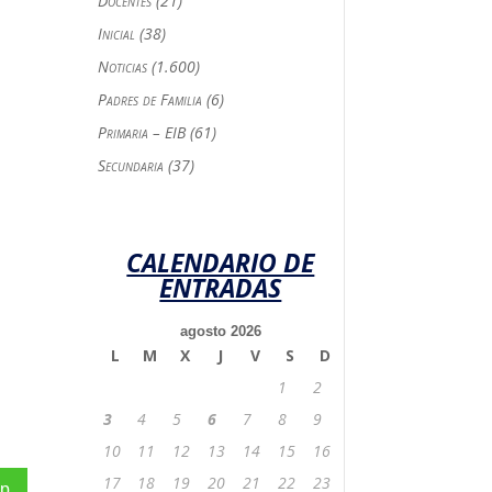
Docentes
(21)
Inicial
(38)
Noticias
(1.600)
Padres de Familia
(6)
Primaria – EIB
(61)
Secundaria
(37)
CALENDARIO DE
ENTRADAS
agosto 2026
L
M
X
J
V
S
D
1
2
3
4
5
6
7
8
9
10
11
12
13
14
15
16
17
18
19
20
21
22
23
p