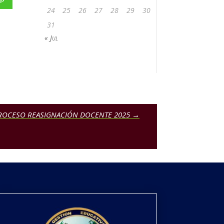
24
25
26
27
28
29
30
31
« Jul
a: PROCESO REASIGNACIÓN DOCENTE 2025
→