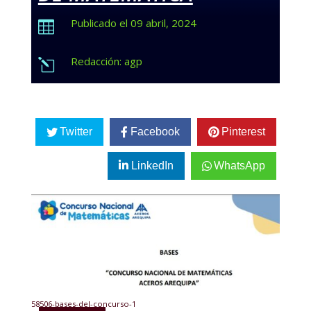
Publicado el 09 abril, 2024

Redacción: agp
l
Twitter
Facebook
Pinterest
LinkedIn
WhatsApp
58506-bases-del-concurso-1