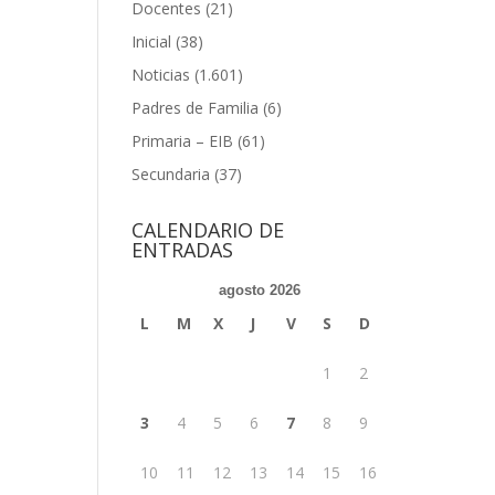
Docentes
(21)
Inicial
(38)
Noticias
(1.601)
Padres de Familia
(6)
Primaria – EIB
(61)
Secundaria
(37)
CALENDARIO DE
ENTRADAS
agosto 2026
L
M
X
J
V
S
D
1
2
3
4
5
6
7
8
9
10
11
12
13
14
15
16