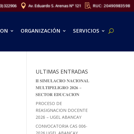
83) 322906
Av. Eduardo S. Arenas N° 121
RUC: 20490983598
ION
ORGANIZACIÓN
SERVICIOS
ULTIMAS ENTRADAS
𝐈𝐈 𝐒𝐈𝐌𝐔𝐋𝐀𝐂𝐑𝐎 𝐍𝐀𝐂𝐈𝐎𝐍𝐀𝐋
𝐌𝐔𝐋𝐓𝐈𝐏𝐄𝐋𝐈𝐆𝐑𝐎 𝟐𝟎𝟐𝟔 –
𝐒𝐄𝐂𝐓𝐎𝐑 𝐄𝐃𝐔𝐂𝐀𝐂𝐈𝐎́𝐍
PROCESO DE
REASIGNACION DOCENTE
2026 – UGEL ABANCAY
CONVOCATORIA CAS 006-
2026 UGEL ABANCAY