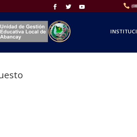
(0
INSTITUC
puesto