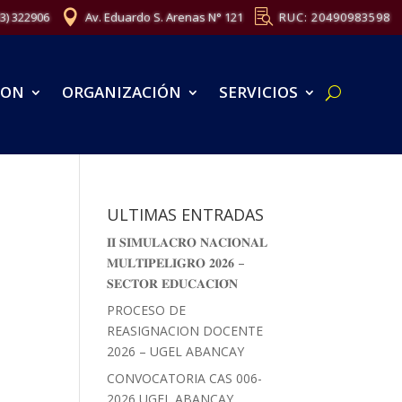
83) 322906
Av. Eduardo S. Arenas N° 121
RUC: 20490983598
ION
ORGANIZACIÓN
SERVICIOS
ULTIMAS ENTRADAS
𝐈𝐈 𝐒𝐈𝐌𝐔𝐋𝐀𝐂𝐑𝐎 𝐍𝐀𝐂𝐈𝐎𝐍𝐀𝐋
𝐌𝐔𝐋𝐓𝐈𝐏𝐄𝐋𝐈𝐆𝐑𝐎 𝟐𝟎𝟐𝟔 –
𝐒𝐄𝐂𝐓𝐎𝐑 𝐄𝐃𝐔𝐂𝐀𝐂𝐈𝐎́𝐍
PROCESO DE
REASIGNACION DOCENTE
2026 – UGEL ABANCAY
CONVOCATORIA CAS 006-
2026 UGEL ABANCAY