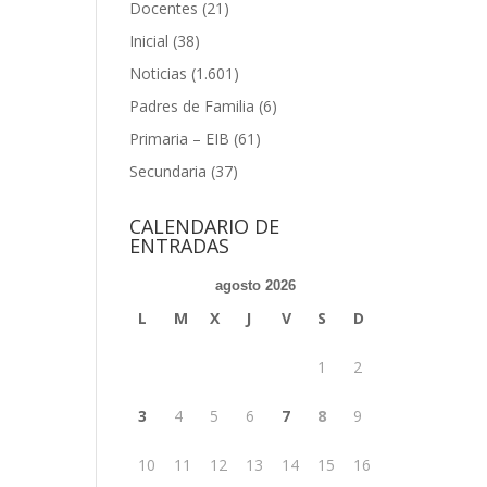
Docentes
(21)
Inicial
(38)
Noticias
(1.601)
Padres de Familia
(6)
Primaria – EIB
(61)
Secundaria
(37)
CALENDARIO DE
ENTRADAS
agosto 2026
L
M
X
J
V
S
D
1
2
3
4
5
6
7
8
9
10
11
12
13
14
15
16