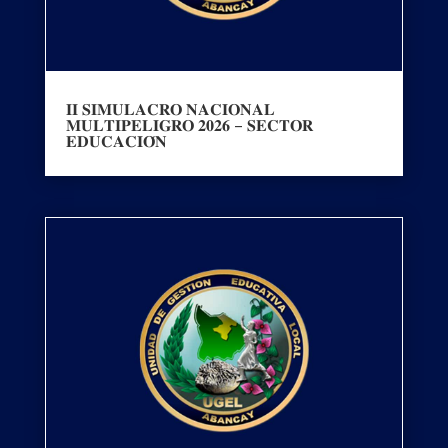
𝐈𝐈 𝐒𝐈𝐌𝐔𝐋𝐀𝐂𝐑𝐎 𝐍𝐀𝐂𝐈𝐎𝐍𝐀𝐋
𝐌𝐔𝐋𝐓𝐈𝐏𝐄𝐋𝐈𝐆𝐑𝐎 𝟐𝟎𝟐𝟔 – 𝐒𝐄𝐂𝐓𝐎𝐑
𝐄𝐃𝐔𝐂𝐀𝐂𝐈𝐎́𝐍