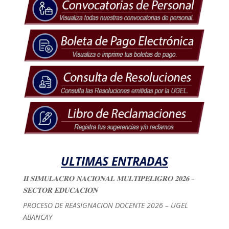
ULTIMAS ENTRADAS
𝐈𝐈 𝐒𝐈𝐌𝐔𝐋𝐀𝐂𝐑𝐎 𝐍𝐀𝐂𝐈𝐎𝐍𝐀𝐋 𝐌𝐔𝐋𝐓𝐈𝐏𝐄𝐋𝐈𝐆𝐑𝐎 𝟐𝟎𝟐𝟔 –
𝐒𝐄𝐂𝐓𝐎𝐑 𝐄𝐃𝐔𝐂𝐀𝐂𝐈𝐎́𝐍
PROCESO DE REASIGNACION DOCENTE 2026 – UGEL
ABANCAY