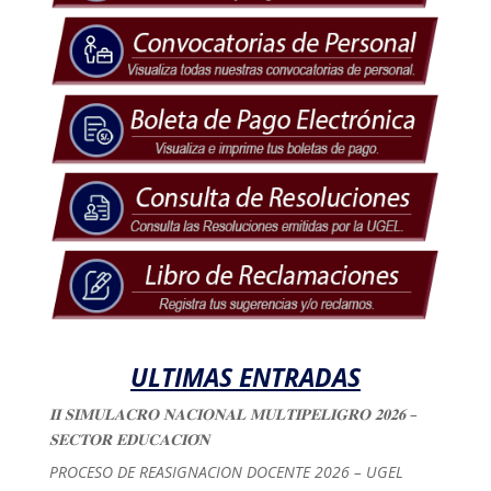
ULTIMAS ENTRADAS
𝐈𝐈 𝐒𝐈𝐌𝐔𝐋𝐀𝐂𝐑𝐎 𝐍𝐀𝐂𝐈𝐎𝐍𝐀𝐋 𝐌𝐔𝐋𝐓𝐈𝐏𝐄𝐋𝐈𝐆𝐑𝐎 𝟐𝟎𝟐𝟔 –
𝐒𝐄𝐂𝐓𝐎𝐑 𝐄𝐃𝐔𝐂𝐀𝐂𝐈𝐎́𝐍
PROCESO DE REASIGNACION DOCENTE 2026 – UGEL