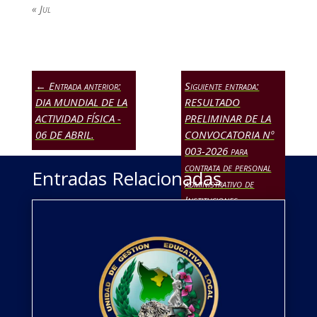
« Jul
←
Entrada anterior:
Siguiente entrada:
DIA MUNDIAL DE LA
RESULTADO
ACTIVIDAD FÍSICA -
PRELIMINAR DE LA
06 DE ABRIL.
CONVOCATORIA Nº
003-2026 para
contrata de personal
Entradas Relacionadas
administrativo de
Instituciones
Educativas en el cargo
de Secretaria y
Trabajador de Servicios
→