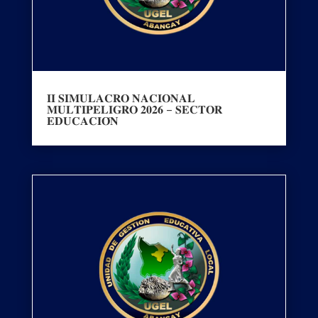
𝐈𝐈 𝐒𝐈𝐌𝐔𝐋𝐀𝐂𝐑𝐎 𝐍𝐀𝐂𝐈𝐎𝐍𝐀𝐋
𝐌𝐔𝐋𝐓𝐈𝐏𝐄𝐋𝐈𝐆𝐑𝐎 𝟐𝟎𝟐𝟔 – 𝐒𝐄𝐂𝐓𝐎𝐑
𝐄𝐃𝐔𝐂𝐀𝐂𝐈𝐎́𝐍