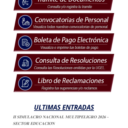
ULTIMAS ENTRADAS
𝐈𝐈 𝐒𝐈𝐌𝐔𝐋𝐀𝐂𝐑𝐎 𝐍𝐀𝐂𝐈𝐎𝐍𝐀𝐋 𝐌𝐔𝐋𝐓𝐈𝐏𝐄𝐋𝐈𝐆𝐑𝐎 𝟐𝟎𝟐𝟔 –
𝐒𝐄𝐂𝐓𝐎𝐑 𝐄𝐃𝐔𝐂𝐀𝐂𝐈𝐎́𝐍