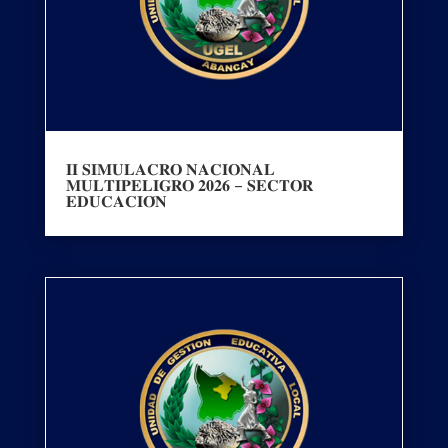
𝐈𝐈 𝐒𝐈𝐌𝐔𝐋𝐀𝐂𝐑𝐎 𝐍𝐀𝐂𝐈𝐎𝐍𝐀𝐋
𝐌𝐔𝐋𝐓𝐈𝐏𝐄𝐋𝐈𝐆𝐑𝐎 𝟐𝟎𝟐𝟔 – 𝐒𝐄𝐂𝐓𝐎𝐑
𝐄𝐃𝐔𝐂𝐀𝐂𝐈𝐎́𝐍