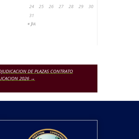
24
25
26
27
28
29
30
31
« Jul
: ADJUDICACION DE PLAZAS CONTRATO
DUCACION 2026
→