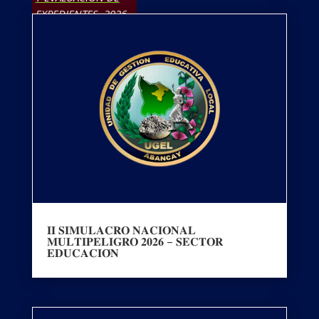
EXPEDIENTES. 2026
𝐈𝐈 𝐒𝐈𝐌𝐔𝐋𝐀𝐂𝐑𝐎 𝐍𝐀𝐂𝐈𝐎𝐍𝐀𝐋
𝐌𝐔𝐋𝐓𝐈𝐏𝐄𝐋𝐈𝐆𝐑𝐎 𝟐𝟎𝟐𝟔 – 𝐒𝐄𝐂𝐓𝐎𝐑
𝐄𝐃𝐔𝐂𝐀𝐂𝐈𝐎́𝐍