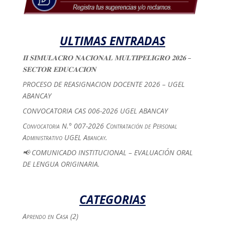
ULTIMAS ENTRADAS
𝐈𝐈 𝐒𝐈𝐌𝐔𝐋𝐀𝐂𝐑𝐎 𝐍𝐀𝐂𝐈𝐎𝐍𝐀𝐋 𝐌𝐔𝐋𝐓𝐈𝐏𝐄𝐋𝐈𝐆𝐑𝐎 𝟐𝟎𝟐𝟔 –
𝐒𝐄𝐂𝐓𝐎𝐑 𝐄𝐃𝐔𝐂𝐀𝐂𝐈𝐎́𝐍
PROCESO DE REASIGNACION DOCENTE 2026 – UGEL
ABANCAY
CONVOCATORIA CAS 006-2026 UGEL ABANCAY
Convocatoria N.° 007-2026 Contratación de Personal
Administrativo UGEL Abancay.
📢 COMUNICADO INSTITUCIONAL – EVALUACIÓN ORAL
DE LENGUA ORIGINARIA.
CATEGORIAS
Aprendo en Casa
(2)