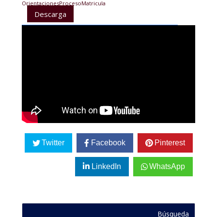
OrientacionesProcesoMatricula
Descarga
Twitter
Facebook
Pinterest
LinkedIn
WhatsApp