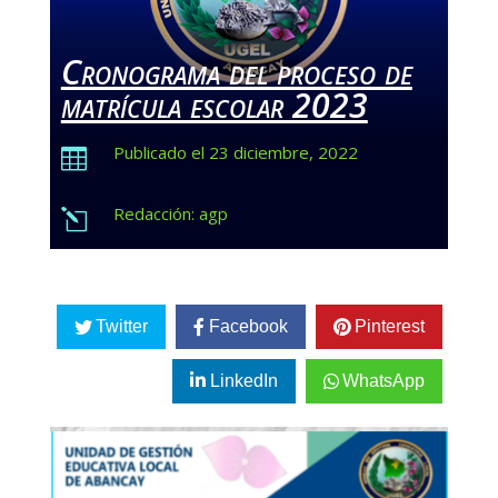
Cronograma del proceso de
matrícula escolar 2023
Publicado el 23 diciembre, 2022

Redacción: agp
l
Twitter
Facebook
Pinterest
LinkedIn
WhatsApp