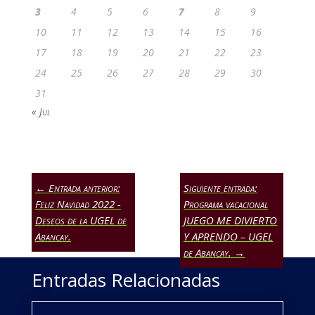
3
4
5
6
7
8
9
10
11
12
13
14
15
16
17
18
19
20
21
22
23
24
25
26
27
28
29
30
31
« Jul
←
Entrada anterior:
Siguiente entrada:
Feliz Navidad 2022 -
Programa vacacional
Deseos de la UGEL de
JUEGO ME DIVIERTO
Abancay.
Y APRENDO – UGEL
de Abancay.
→
Entradas Relacionadas