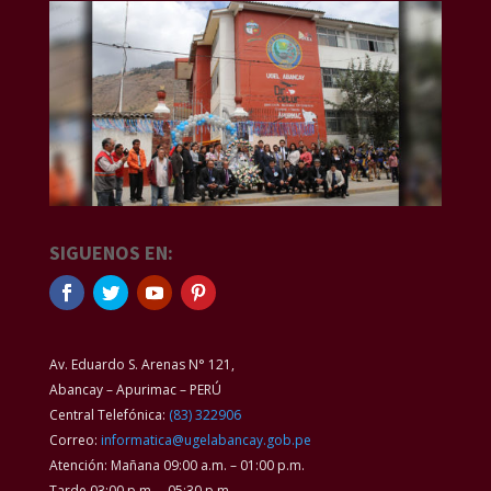
SIGUENOS EN:
Av. Eduardo S. Arenas N° 121,
Abancay – Apurimac – PERÚ
Central Telefónica:
(83) 322906
Correo:
informatica@ugelabancay.gob.pe
Atención: Mañana 09:00 a.m. – 01:00 p.m.
Tarde 03:00 p.m. – 05:30 p.m.