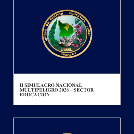
𝐈𝐈 𝐒𝐈𝐌𝐔𝐋𝐀𝐂𝐑𝐎 𝐍𝐀𝐂𝐈𝐎𝐍𝐀𝐋
𝐌𝐔𝐋𝐓𝐈𝐏𝐄𝐋𝐈𝐆𝐑𝐎 𝟐𝟎𝟐𝟔 – 𝐒𝐄𝐂𝐓𝐎𝐑
𝐄𝐃𝐔𝐂𝐀𝐂𝐈𝐎́𝐍