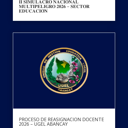
𝐈𝐈 𝐒𝐈𝐌𝐔𝐋𝐀𝐂𝐑𝐎 𝐍𝐀𝐂𝐈𝐎𝐍𝐀𝐋
𝐌𝐔𝐋𝐓𝐈𝐏𝐄𝐋𝐈𝐆𝐑𝐎 𝟐𝟎𝟐𝟔 – 𝐒𝐄𝐂𝐓𝐎𝐑
𝐄𝐃𝐔𝐂𝐀𝐂𝐈𝐎́𝐍
PROCESO DE REASIGNACION DOCENTE
2026 – UGEL ABANCAY