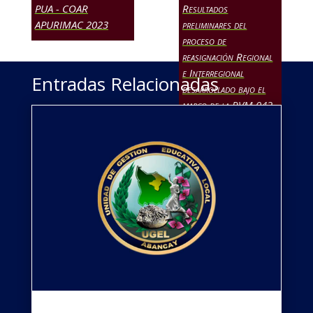
PUA - COAR
Resultados
APURIMAC 2023
preliminares del
proceso de
reasignación Regional
e Interregional
Entradas Relacionadas
desarrollado bajo el
marco de la RVM 042-
2022-MINEDU
→