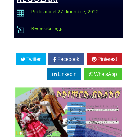
Publicado el 27 diciembre, 2022

Redacción: agp
l
Twitter
Facebook
Pinterest
LinkedIn
WhatsApp