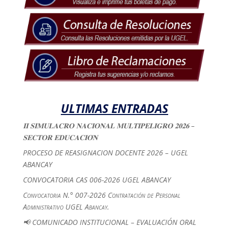
ULTIMAS ENTRADAS
𝐈𝐈 𝐒𝐈𝐌𝐔𝐋𝐀𝐂𝐑𝐎 𝐍𝐀𝐂𝐈𝐎𝐍𝐀𝐋 𝐌𝐔𝐋𝐓𝐈𝐏𝐄𝐋𝐈𝐆𝐑𝐎 𝟐𝟎𝟐𝟔 –
𝐒𝐄𝐂𝐓𝐎𝐑 𝐄𝐃𝐔𝐂𝐀𝐂𝐈𝐎́𝐍
PROCESO DE REASIGNACION DOCENTE 2026 – UGEL
ABANCAY
CONVOCATORIA CAS 006-2026 UGEL ABANCAY
Convocatoria N.° 007-2026 Contratación de Personal
Administrativo UGEL Abancay.
📢 COMUNICADO INSTITUCIONAL – EVALUACIÓN ORAL