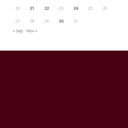
20
21
22
23
24
25
26
27
28
29
30
31
« Sep
Nov »