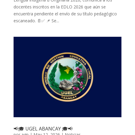
docentes inscritos en la EDLO 2026 que aún se
encuentra pendiente el envío de su título pedagógico
escaneado. 📄✅ 📌 Se...
📢🎓 UGEL ABANCAY 🎓📢
por
agp
|
May 12, 2026
|
Noticias