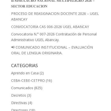
𝐈𝐈 𝐒𝐈𝐌𝐔𝐋𝐀𝐂𝐑𝐎 𝐍𝐀𝐂𝐈𝐎𝐍𝐀𝐋 𝐌𝐔𝐋𝐓𝐈𝐏𝐄𝐋𝐈𝐆𝐑𝐎 𝟐𝟎𝟐𝟔 –
𝐒𝐄𝐂𝐓𝐎𝐑 𝐄𝐃𝐔𝐂𝐀𝐂𝐈𝐎́𝐍
PROCESO DE REASIGNACION DOCENTE 2026 – UGEL
ABANCAY
CONVOCATORIA CAS 006-2026 UGEL ABANCAY
Convocatoria N.° 007-2026 Contratación de Personal
Administrativo UGEL Abancay.
📢 COMUNICADO INSTITUCIONAL – EVALUACIÓN
ORAL DE LENGUA ORIGINARIA.
CATEGORIAS
Aprendo en Casa
(2)
CEBA-CEBE-CETPRO
(16)
Comunicados
(825)
Decretos
(3)
Directivas
(4)
Directores
(18)