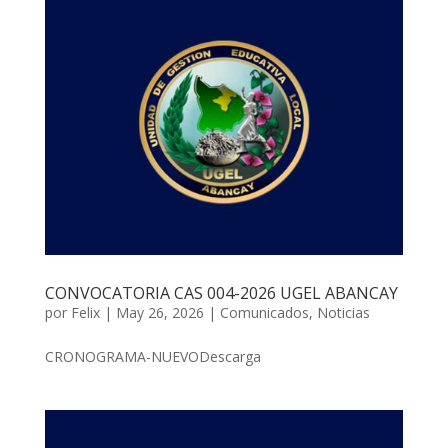
CONVOCATORIA CAS 004-2026 UGEL ABANCAY
por
Felix
|
May 26, 2026
|
Comunicados
,
Noticias
CRONOGRAMA-NUEVODescarga