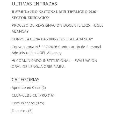
ULTIMAS ENTRADAS
𝐈𝐈 𝐒𝐈𝐌𝐔𝐋𝐀𝐂𝐑𝐎 𝐍𝐀𝐂𝐈𝐎𝐍𝐀𝐋 𝐌𝐔𝐋𝐓𝐈𝐏𝐄𝐋𝐈𝐆𝐑𝐎 𝟐𝟎𝟐𝟔 –
𝐒𝐄𝐂𝐓𝐎𝐑 𝐄𝐃𝐔𝐂𝐀𝐂𝐈𝐎́𝐍
PROCESO DE REASIGNACION DOCENTE 2026 – UGEL
ABANCAY
CONVOCATORIA CAS 006-2026 UGEL ABANCAY
Convocatoria N.° 007-2026 Contratación de Personal
Administrativo UGEL Abancay.
📢 COMUNICADO INSTITUCIONAL – EVALUACIÓN
ORAL DE LENGUA ORIGINARIA.
CATEGORIAS
Aprendo en Casa
(2)
CEBA-CEBE-CETPRO
(16)
Comunicados
(825)
Decretos
(3)